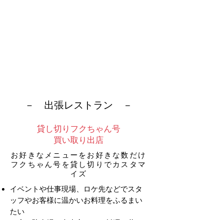
２
７
５
０
円
​－ 出張レストラン －
貸し切りフクちゃん号
​買い取り出店
お好きなメニューをお好きな数だけ
フクちゃん号を​貸し切りでカスタマ
イズ
イベントや仕事現場
、ロケ先などでスタ
ッフやお客様に温かいお料理をふるまい
たい