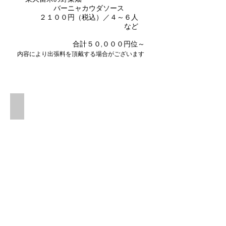
バーニャカウダソース
２１００円（税込）／４～６人
など​
合計５０,０００円位～
内容により出張料を頂戴する場合がございます
東久留米の野菜畑バーニャカウダソース
お
ろ
し
玉
ね
ぎ
ソ
ー
ス
と
２
種