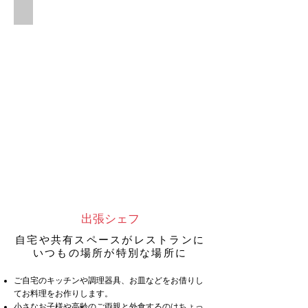
ル
ボロネーゼのグラタン風
シ
大
ッ
皿
チ
盛
ャ
り
ロ
も
マ
可
ネ
能
ス
コ
出張シェフ
自宅や共有スペースがレストランに
いつもの場所が特別な場所に
ご自宅のキッチンや調理器具、お皿などをお借りし
てお料理をお作りします。
小さなお子様や高齢のご両親と外食するのはちょっ