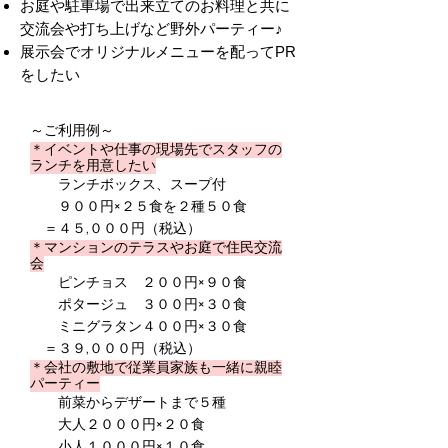
お庭や駐車場で出来立てのお料理と共に
交流会や打ち上げなど野外パーティー♪
​展示会でオリジナルメニューを配ってPR
をしたい
​～ご利用例～
＊イベントや仕事の現場先でスタッフの
ランチを用意したい
ランチボックス、スープ付
９００円×２５食を２種５０食
＝４５,０００円（税込）
＊マンションのテラスやお庭で住民交流
会
ピンチョス ２００円×９０食
ポタージュ ３００円×３０食
ミニグラタン４００円×３０食
＝３９,０００円（税込）
＊会社の敷地で従業員家族も一緒に親睦
パーティー
前菜からデザートまで５種
大人２０００円×２０食
小人１０００円×１０食