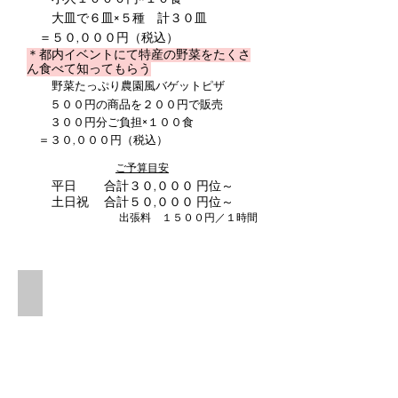
大皿で６皿×５種 計３０皿
＝５０,０００円（税込）
＊都内イベントにて特産の野菜をたくさ
ん食べて知ってもらう
野菜たっぷり農園風バゲットピザ
５００円の商品を２００円で販売
３００円分ご負担×１００食
＝３０,０００円（税込）
ご予算目安
平日 合計３０,０００ 円位～
土日祝 合計５０,０００ 円位～
出張料 １５００円／１時間
煮込みバーグごはん